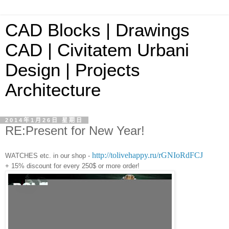
CAD Blocks | Drawings
CAD | Civitatem Urbani
Design | Projects
Architecture
2014年1月26日 星期日
RE:Present for New Year!
http://tolivehappy.ru/rGNIoRdFCJ
WATCHES etc. in our shop -
+ 15% discount for every 250$ or more order!