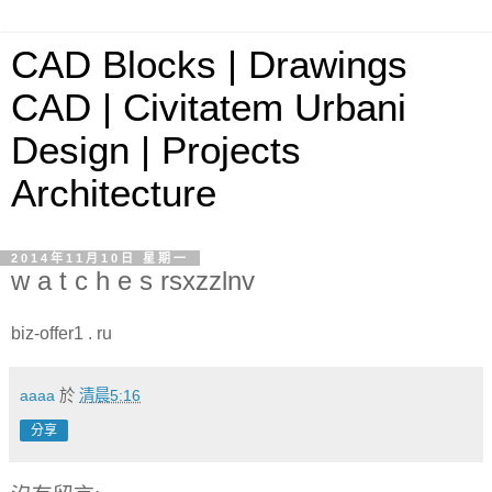
CAD Blocks | Drawings
CAD | Civitatem Urbani
Design | Projects
Architecture
2014年11月10日 星期一
w a t c h e s rsxzzlnv
biz-offer1 . ru
aaaa
於
清晨5:16
分享